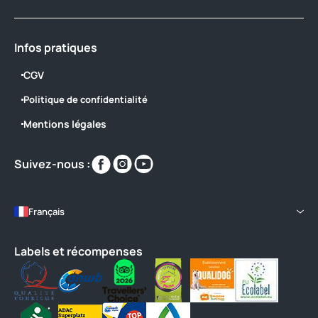
Infos pratiques
CGV
Politique de confidentialité
Mentions légales
Retrouvez-
Retrouvez-
Retrouvez-
Suivez-nous :
nous
nous
nous
sur
sur
sur
https://www.facebook.com/campingsv
https://www.instagram.com/campi
https://www.youtube.com/chan
Français
5HhgZYyW49cIaX3NIunHg
Labels et récompenses