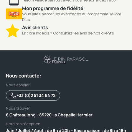
Yelloh! Village partout avec vous. Téléchargez l'app !
Mon programme de fidélité
Vous allez adorer les avantages du programme Yelloh!
Plus
Avis clients
Encore indécis ? Consultez les avis de nos clients
Nous contacter
Nous appeler
+33 (0)2 51 34 64 72
Nous trouver
6 Châteaulong - 85220 La Chapelle Hermier
Horaires réception
Juin / Juillet / Août : de 8h à 20h – Basse saison : de 8h à 18h