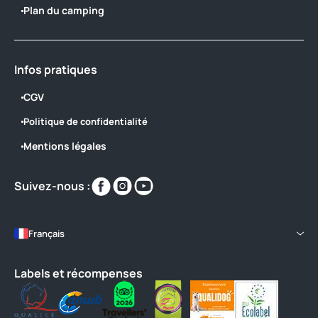
Plan du camping
Infos pratiques
CGV
Politique de confidentialité
Mentions légales
Retrouvez-
Retrouvez-
Retrouvez-
Suivez-nous :
nous
nous
nous
sur
sur
sur
https://www.facebook.com/campingsv
https://www.instagram.com/campi
https://www.youtube.com/chan
Français
5HhgZYyW49cIaX3NIunHg
Labels et récompenses