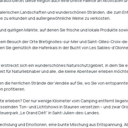
arasol bietet diese Region auch eine breite Palette an Aktivitäten u
n malerischen Landschaften und wunderschönen Stränden, die zum Ent
ete zu erkunden und außergewöhnliche Weine zu verkosten.
 und quirligen Märkte, auf denen Sie frische und lokale Produkte so
inem Besuch der Orte Bretignolles-sur-Mer und Saint-Gilles-Croix-d
ren Sie gemütlich die Hafenkais in der Bucht von Les Sables-d‘Olonne
y erstreckt sich ein wunderschönes Naturschutzgebiet, in dem Sie ei
t für Naturliebhaber und alle, die kleine Abenteuer erleben möcht
ten die herrlichen Strände der Vendée auf Sie, wo Sie von entspan
 profitieren.
erleben? Der nur wenige Kilometer vom Camping entfernt liegende 
sselnden Ton- und Lichtshows in Staunen versetzen – und zwar Groß
uerpark „Le Grand Défi“ in Saint-Julien-des-Landes.
bwechslung und Emotionen, eine bunte Mischung aus Entspannung, A