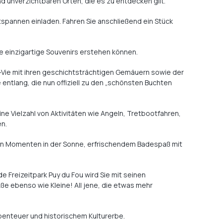
nd unverzichtbaren Orten, die es zu entdecken gilt.
spannen einladen. Fahren Sie anschließend ein Stück
wie einzigartige Souvenirs erstehen können.
e-Vie mit ihren geschichtsträchtigen Gemäuern sowie der
 entlang, die nun offiziell zu den „schönsten Buchten
ne Vielzahl von Aktivitäten wie Angeln, Tretbootfahren,
en.
nten Momenten in der Sonne, erfrischendem Badespaß mit
Freizeitpark Puy du Fou wird Sie mit seinen
e ebenso wie Kleine! All jene, die etwas mehr
benteuer und historischem Kulturerbe.