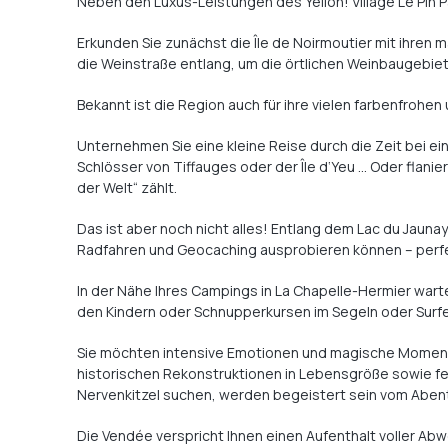
Neben den Luxus-Leistungen des Yelloh! Village Le Pin P
Erkunden Sie zunächst die Île de Noirmoutier mit ihre
die Weinstraße entlang, um die örtlichen Weinbaugebi
Bekannt ist die Region auch für ihre vielen farbenfrohen
Unternehmen Sie eine kleine Reise durch die Zeit bei e
Schlösser von Tiffauges oder der Île d‘Yeu … Oder flanie
der Welt“ zählt.
Das ist aber noch nicht alles! Entlang dem Lac du Jauna
Radfahren und Geocaching ausprobieren können – perfek
In der Nähe Ihres Campings in La Chapelle-Hermier war
den Kindern oder Schnupperkursen im Segeln oder Surfen
Sie möchten intensive Emotionen und magische Momente 
historischen Rekonstruktionen in Lebensgröße sowie fe
Nervenkitzel suchen, werden begeistert sein vom Abente
Die Vendée verspricht Ihnen einen Aufenthalt voller A