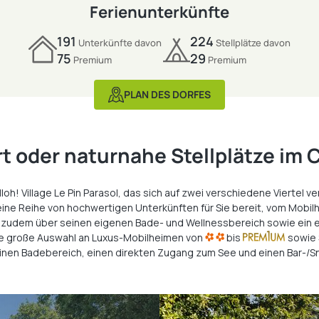
Ferienunterkünfte
191
224
Unterkünfte davon
Stellplätze davon
75
29
Premium
Premium
PLAN DES DORFES
rt oder naturnahe Stellplätze im 
! Village Le Pin Parasol, das sich auf zwei verschiedene Viertel verte
 eine Reihe von hochwertigen Unterkünften für Sie bereit, vom Mobi
gt zudem über seinen eigenen Bade- und Wellnessbereich sowie ein e
ine große Auswahl an Luxus-Mobilheimen von
bis
sowie 
einen Badebereich, einen direkten Zugang zum See und einen Bar-/S
Unsere
Stellplätze