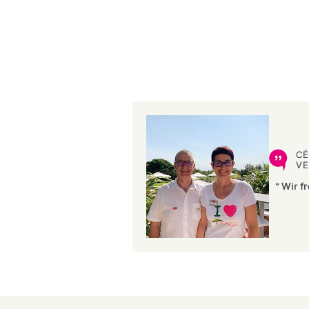
CÉ
E
“ Wir f