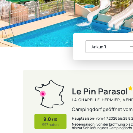
Ankunft
Le Pin Parasol
LA CHAPELLE-HERMIER, VEN
Campingdorf geöffnet vom 7
9.0
Hauptsaison
: vom 4.7.2026 bis 28.8
/
10
Nebensaison
: von der Eröffnung bis
997 noten
bis zur Schließung des Campingdorfs