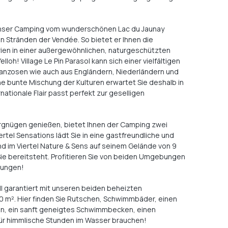
unser Camping vom wunderschönen Lac du Jaunay
n Stränden der Vendée. So bietet er Ihnen die
rien in einer außergewöhnlichen, naturgeschützten
oh! Village Le Pin Parasol kann sich einer vielfältigen
ranzosen wie auch aus Engländern, Niederländern und
e bunte Mischung der Kulturen erwartet Sie deshalb in
nationale Flair passt perfekt zur geselligen
rgnügen genießen, bietet Ihnen der Camping zwei
tel Sensations lädt Sie in eine gastfreundliche und
d im Viertel Nature & Sens auf seinem Gelände von 9
Sie bereitsteht. Profitieren Sie von beiden Umgebungen
tungen!
ll garantiert mit unseren beiden beheizten
0 m². Hier finden Sie Rutschen, Schwimmbäder, einen
n, ein sanft geneigtes Schwimmbecken, einen
 für himmlische Stunden im Wasser brauchen!