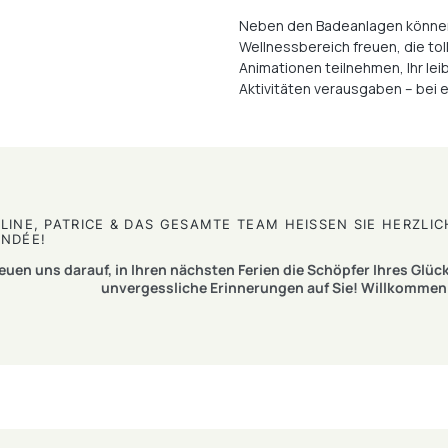
Neben den Badeanlagen können 
Wellnessbereich freuen, die to
Animationen teilnehmen, Ihr lei
Aktivitäten verausgaben – bei 
LINE, PATRICE & DAS GESAMTE TEAM HEISSEN SIE HERZLIC
NDÉE!
reuen uns darauf, in Ihren nächsten Ferien die Schöpfer Ihres Glüc
unvergessliche Erinnerungen auf Sie! Willkommen 