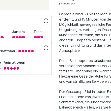
Stimmung.
Gerade einmal 50 Meter liegt 
entfernt, und 15 Minuten von de
Möglichkeit, unvergessliche Fe
Umgebung zu verbringen. Das Yell
juniors
teens
Kundschaft erfreuen, die aus F
anderen Europäern besteht. Ein
dieser Einrichtung und das inter
Atmosphäre.
chaftsbau
Damit Sie doppeltes Urlaubsve
e
Animationen
verschiedene Ambiente. Das Vier
familiäre Umgebung ein, währen
Hektar eine Oase der Ruhe für 
und von sämtlichen Serviceleis
Der Wasserspaß ist in jedem Fa
Erlebnisbädern von jeweils 250
Schwimmkanal, ein Kinderbecke
Balneobereich – alles, was Sie