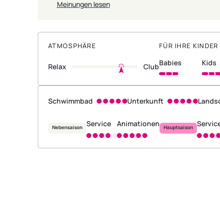
Meinungen lesen
ATMOSPHÄRE
FÜR IHRE KINDER
babies
kids
Relax
Club
Schwimmbad
Unterkunft
Lands
Service
Animationen
Servic
Nebensaison
Hauptsaison