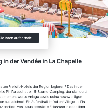
ie Ihren Aufenthalt
in der Vendée in La Chapelle
sten Freiluft-Hotels der Region logieren? Das in der
 Le Pin Parasol ist ein 5-Sterne-Camping, der sich durch
e bemerkenswerte Anlage sowie seine hochwertigen
 auszeichnet. Ein Aufenthalt im Yelloh! Village Le Pin
inzigartige, von Luxus geprägte Erfahrung in geselliger