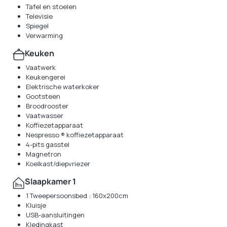
Tafel en stoelen
Televisie
Spiegel
Verwarming
Keuken
Vaatwerk
Keukengerei
Elektrische waterkoker
Gootsteen
Broodrooster
Vaatwasser
Koffiezetapparaat
Nespresso ® koffiezetapparaat
4-pits gasstel
Magnetron
Koelkast/diepvriezer
Slaapkamer 1
1 Tweepersoonsbed : 160x200cm
Kluisje
USB-aansluitingen
Kledingkast