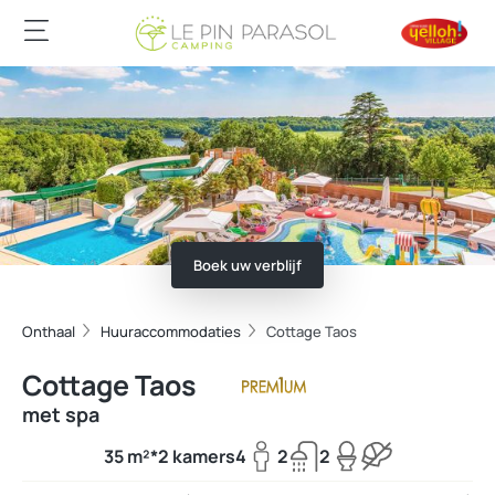
Boek uw verblijf
Onthaal
Huuraccommodaties
Cottage Taos
Cottage Taos
met spa
35 m²*
2 kamers
4
2
2