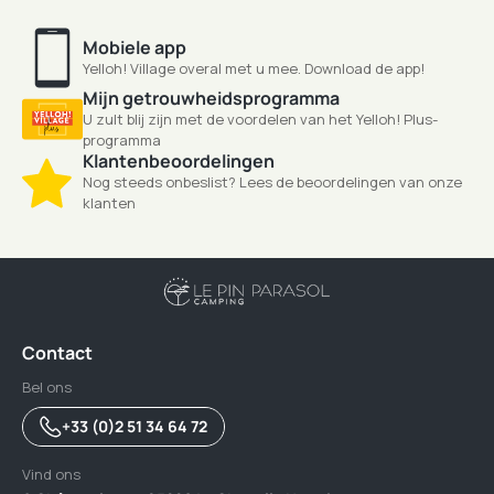
Mobiele app
Yelloh! Village overal met u mee. Download de app!
Mijn getrouwheidsprogramma
U zult blij zijn met de voordelen van het Yelloh! Plus-
programma
Klantenbeoordelingen
Nog steeds onbeslist? Lees de beoordelingen van onze
klanten
Contact
Bel ons
+33 (0)2 51 34 64 72
Vind ons