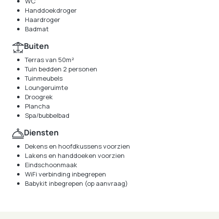
WC
Handdoekdroger
Haardroger
Badmat
Buiten
Terras van 50m²
Tuin bedden 2 personen
Tuinmeubels
Loungeruimte
Droogrek
Plancha
Spa/bubbelbad
Diensten
Dekens en hoofdkussens voorzien
Lakens en handdoeken voorzien
Eindschoonmaak
WiFi verbinding inbegrepen
Babykit inbegrepen (op aanvraag)