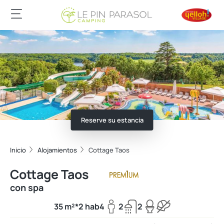
Reserve su estancia
Inicio
Alojamientos
Cottage Taos
Cottage Taos
con spa
35 m²*
2 hab
4
2
2