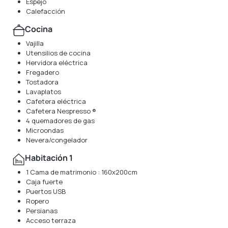
Espejo
Calefacción
Cocina
Vajilla
Utensilios de cocina
Hervidora eléctrica
Fregadero
Tostadora
Lavaplatos
Cafetera eléctrica
Cafetera Nespresso ®
4 quemadores de gas
Microondas
Nevera/congelador
Habitación 1
1 Cama de matrimonio : 160x200cm
Caja fuerte
Puertos USB
Ropero
Persianas
Acceso terraza