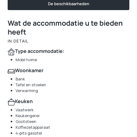
De beschikbaarheden
Wat de accommodatie u te bieden
heeft
IN DETAIL
Type accommodatie:
Mobil home
Woonkamer
Bank
Tafel en stoelen
Verwarming
Keuken
Vaatwerk
Keukengerei
Gootsteen
Koffiezetapparaat
4-pits gasstel