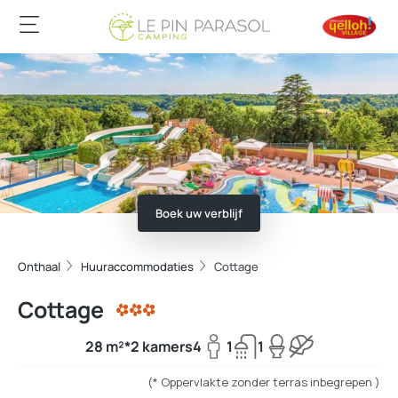
Boek uw verblijf
Onthaal
Huuraccommodaties
Cottage
Cottage
28 m²*
2 kamers
4
1
1
(* Oppervlakte zonder terras inbegrepen )