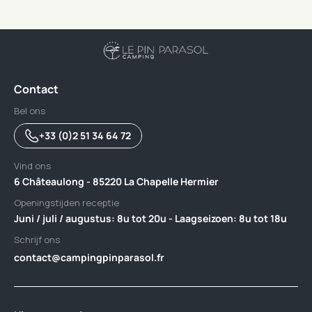
Contact
Bel ons
+33 (0)2 51 34 64 72
Vind ons
6 Châteaulong - 85220 La Chapelle Hermier
Openingstijden receptie
Juni / juli / augustus: 8u tot 20u - Laagseizoen: 8u tot 18u
Schrijf ons
contact@campingpinparasol.fr