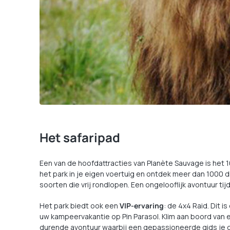
Het safaripad
Een van de hoofdattracties van Planète Sauvage is het 1
het park in je eigen voertuig en ontdek meer dan 1000 d
soorten die vrij rondlopen. Een ongelooflijk avontuur ti
Het park biedt ook een
VIP-ervaring
: de 4x4 Raid. Dit i
uw kampeervakantie op Pin Parasol. Klim aan boord van e
durende avontuur waarbij een gepassioneerde gids je 