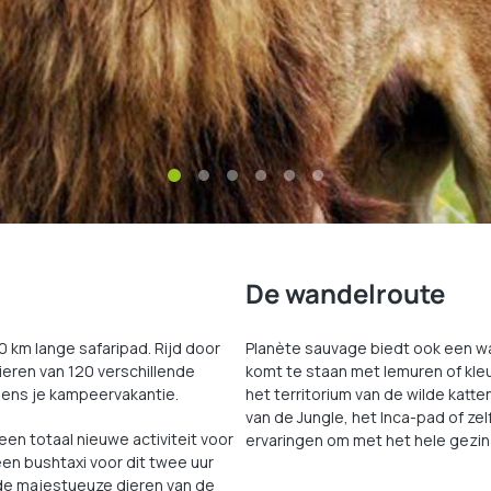
De wandelroute
0 km lange safaripad. Rijd door
Planète sauvage biedt ook een wa
ieren van 120 verschillende
komt te staan met lemuren of kle
jdens je kampeervakantie.
het territorium van de wilde katt
van de Jungle, het Inca-pad of z
s een totaal nieuwe activiteit voor
ervaringen om met het hele gezin
en bushtaxi voor dit twee uur
de majestueuze dieren van de