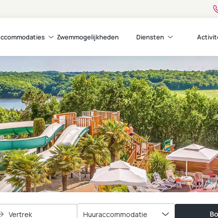
ccommodaties
Zwemmogelijkheden
Diensten
Activi
Bo
Vertrek
Huuraccommodatie