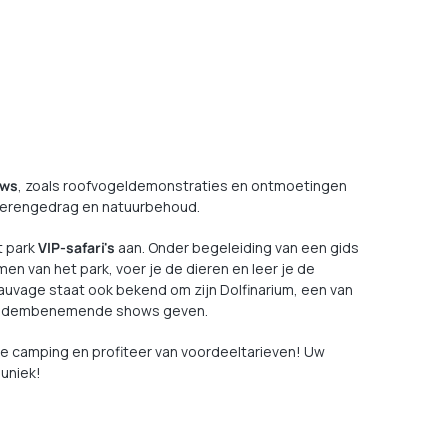
ows
, zoals roofvogeldemonstraties en ontmoetingen
 dierengedrag en natuurbehoud.
t park
VIP-safari's
aan. Onder begeleiding van een gids
en van het park, voer je de dieren en leer je de
auvage staat ook bekend om zijn Dolfinarium, een van
nen adembenemende shows geven.
 de camping en profiteer van voordeeltarieven! Uw
 uniek!