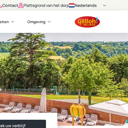
Contact
Nederlands
Plattegrond van het dorp
teiten
Omgeving
ek uw verblijf