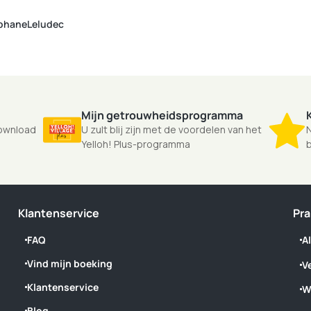
ephaneLeludec
Mijn getrouwheidsprogramma
Download
U zult blij zijn met de voordelen van het
N
Yelloh! Plus-programma
b
Klantenservice
Pra
FAQ
A
Vind mijn boeking
V
Klantenservice
W
Blog