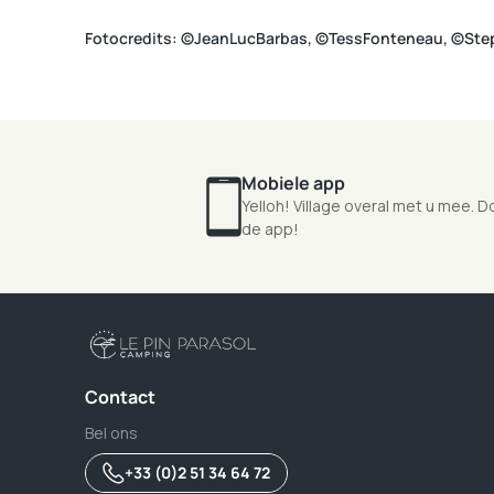
Fotocredits: ©JeanLucBarbas, ©TessFonteneau, ©St
Mobiele app
Yelloh! Village overal met u mee. 
de app!
Contact
Bel ons
+33 (0)2 51 34 64 72